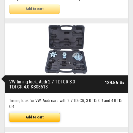
Add to cart
VW timing lock, Audi 2.7 TDI CR 3.0
134.56
brutto
PLN
TDI CR 4.0 KB08513
Timing lock for VW, Audi cars with 2.7 TDi CR, 3.0 TDi CR and 4.0 TDi
CR
Add to cart