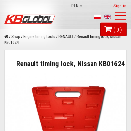
PLN
Sign in
Toggl
naviga
( 0 )
/
Shop
/
Engine timing tools
/
RENAULT
/
Renault timing lock, Nissan
KB01624
Renault timing lock, Nissan KB01624