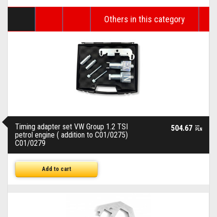
Others in this category
Timing adapter set VW Group 1.2 TSI
504.67
brutto
PLN
petrol engine ( addition to C01/0275)
C01/0279
Add to cart