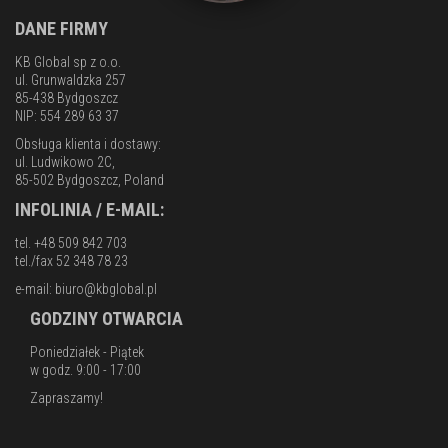
DANE FIRMY
KB Global sp z o.o.
ul. Grunwaldzka 257
85-438 Bydgoszcz
NIP: 554 289 63 37
Obsługa klienta i dostawy:
ul. Ludwikowo 2C,
85-502 Bydgoszcz, Poland
INFOLINIA / E-MAIL:
tel. +48 509 842 703
tel./fax 52 348 78 23
e-mail:
biuro@kbglobal.pl
GODZINY OTWARCIA
Poniedziałek - Piątek
w godz. 9:00 - 17:00
Zapraszamy!