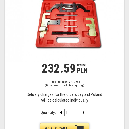
232.59
tax
tax incl.
PLN
incl.
(Price includes VAT 23%)
(Price doesn't include shipping)
Delivery charges for the orders beyond Poland
will be calculated individually
Quantity:
ADD TO CART